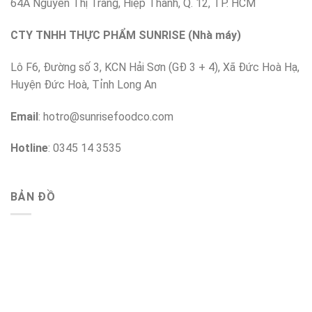
64A Nguyễn Thị Tràng, Hiệp Thành, Q. 12, TP. HCM
CTY TNHH THỰC PHẨM SUNRISE (Nhà máy)
Lô F6, Đường số 3, KCN Hải Sơn (GĐ 3 + 4), Xã Đức Hoà Hạ,
Huyện Đức Hoà, Tỉnh Long An
Email
:
hotro@sunrisefoodco.com
Hotline
: 0345 14 3535
BẢN ĐỒ