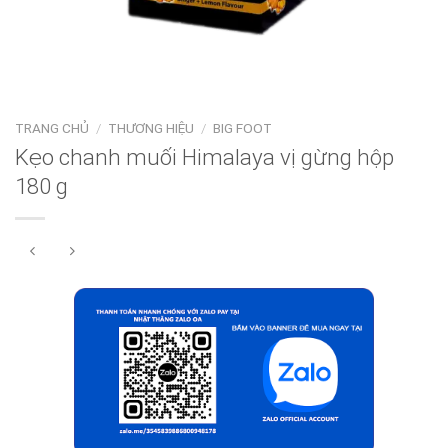
TRANG CHỦ
/
THƯƠNG HIỆU
/
BIG FOOT
Kẹo chanh muối Himalaya vị gừng hộp
180 g