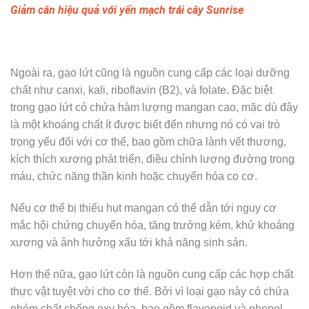
Giảm cân hiệu quả với yến mạch trái cây Sunrise
Ngoài ra, gạo lứt cũng là nguồn cung cấp các loại dưỡng
chất như canxi, kali, riboflavin (B2), và folate. Đặc biệt
trong gạo lứt có chứa hàm lượng mangan cao, mặc dù đây
là một khoáng chất ít được biết đến nhưng nó có vai trò
trọng yếu đối với cơ thể, bao gồm chữa lành vết thương,
kích thích xương phát triển, điều chỉnh lượng đường trong
máu, chức năng thần kinh hoặc chuyển hóa co cơ.
Nếu cơ thể bị thiếu hụt mangan có thể dẫn tới nguy cơ
mắc hội chứng chuyển hóa, tăng trưởng kém, khử khoáng
xương và ảnh hưởng xấu tới khả năng sinh sản.
Hơn thế nữa, gạo lứt còn là nguồn cung cấp các hợp chất
thực vật tuyệt vời cho cơ thể. Bởi vì loại gạo này có chứa
nhóm chất chống oxy hóa, bao gồm flavonoid và phenol,