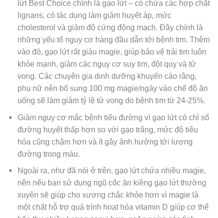
lứt Best Choice chính là g
ạo lứt –
có chứa các hợp chất
lignans, có tác dụng làm giảm huyết áp, mức
cholesterol và giảm độ cứng động mạch. Đây chính là
những yếu tố nguy cơ hàng đầu dẫn tới bệnh tim.
Thêm
vào đó, gạo lứt rất giàu magie, giúp bảo vệ trái tim luôn
khỏe mạnh, giảm các nguy cơ suy tim, đột quỵ và tử
vong. Các chuyên gia dinh dưỡng khuyến cáo rằng,
phụ nữ nên bổ sung 100 mg magie/ngày vào chế độ ăn
uống sẽ làm giảm tỷ lệ tử vong do bệnh tim từ 24-25%.
Giảm nguy cơ mắc bệnh tiểu đường vì g
ạo lứt có chỉ số
đường huyết thấp hơn so với gạo trắng, mức độ tiêu
hóa cũng chậm hơn và ít gây ảnh hưởng tới lượng
đường trong máu.
Ngoài ra, như đã nói ở trên, gạo lứt chứa nhiều magie,
nên nếu bạn sử dụng ngũ cốc ăn kiêng gạo lứt thường
xuyên sẽ giúp cho xương chắc khỏe hơn vì magie
là
một chất hỗ trợ quá trình hoạt hóa vitamin D giúp cơ thể