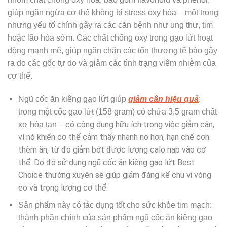
giúp ngăn ngừa cơ thể không bị stress oxy hóa – một trong
nhưng yếu tố chính gây ra các căn bệnh như ung thư, tim
hoặc lão hóa sớm.
Các chất chống oxy trong gạo lứt hoạt
động mạnh mẽ, giúp ngăn chặn các tổn thương tế bào gây
ra do các gốc tự do và giảm các tình trạng viêm nhiễm của
cơ thể.
Ngũ cốc ăn kiêng gạo lứt giúp
giảm cân hiệu quả
:
t
rong một cốc gạo lứt (158 gram) có chứa 3,5 gram chất
có công dụng hữu ích trong việc giảm cân,
xơ hòa tan –
vì nó khiến cơ thể cảm thấy nhanh no hơn, hạn chế cơn
thèm ăn, từ đó giảm bớt được lượng calo nạp vào cơ
thể. Do đó sử dụng ngũ cốc ăn kiêng gạo lứt Best
Choice thường xuyên sẽ giúp giảm đáng kể chu vi vòng
eo và trọng lượng cơ thể.
Sản phẩm này có tác dụng tốt cho sức khỏe tim mạch:
thành phần chính của sản phẩm ngũ cốc ăn kiêng gạo