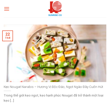
Skip
to
content
22
Th8
Kẹo Nougat Narabis – Hương Vị Độc Đáo, Ngọt Ngào Đầy Cuốn Hút
Trong thế giới kẹo ngọt, kẹo hạnh phúc Nougat đã trở thành một loại
kẹo [...]