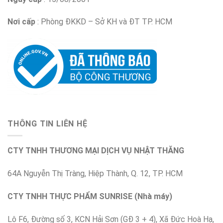
Nơi cấp
: Phòng ĐKKD – Sở KH và ĐT TP. HCM
THÔNG TIN LIÊN HỆ
CTY TNHH THƯƠNG MẠI DỊCH VỤ NHẬT THĂNG
64A Nguyễn Thị Tràng, Hiệp Thành, Q. 12, TP. HCM
CTY TNHH THỰC PHẨM SUNRISE (Nhà máy)
Lô F6, Đường số 3, KCN Hải Sơn (GĐ 3 + 4), Xã Đức Hoà Hạ,