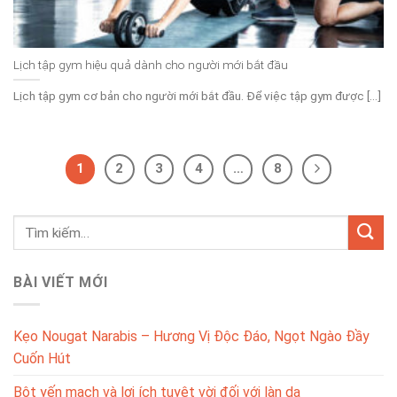
Lịch tập gym hiệu quả dành cho người mới bắt đầu
Lịch tập gym cơ bản cho người mới bắt đầu. Để việc tập gym được [...]
1
2
3
4
…
8
BÀI VIẾT MỚI
Kẹo Nougat Narabis – Hương Vị Độc Đáo, Ngọt Ngào Đầy
Cuốn Hút
Bột yến mạch và lợi ích tuyệt vời đối với làn da