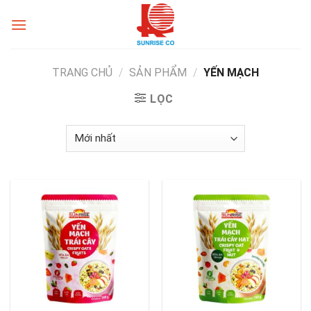
Skip
to
content
TRANG CHỦ
/
SẢN PHẨM
/
YẾN MẠCH
LỌC