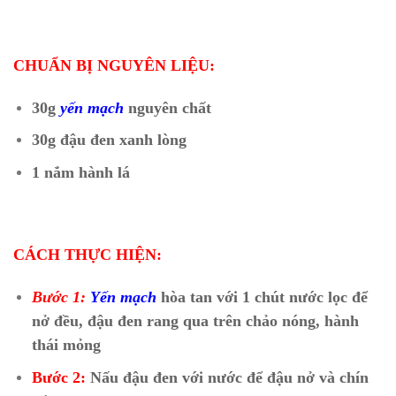
CHUẨN BỊ NGUYÊN LIỆU:
30g
yến mạch
nguyên chất
30g đậu đen xanh lòng
1 nắm hành lá
CÁCH THỰC HIỆN:
Bước 1:
Yến mạch
hòa tan với 1 chút nước lọc để
nở đều, đậu đen rang qua trên chảo nóng, hành
thái mỏng
Bước 2:
Nấu đậu đen với nước để đậu nở và chín