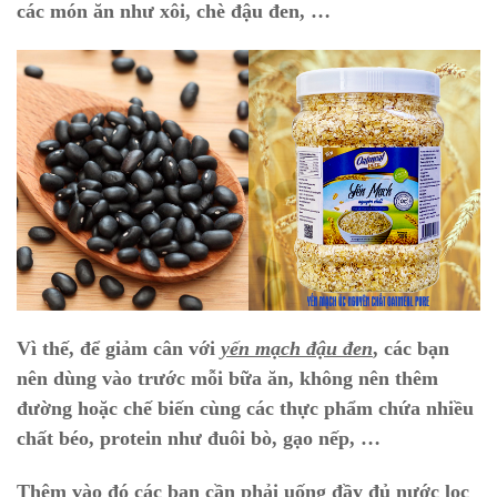
các món ăn như xôi, chè đậu đen, …
Vì thế, để giảm cân với
yến mạch đậu đen
, các bạn
nên dùng vào trước mỗi bữa ăn, không nên thêm
đường hoặc chế biến cùng các thực phẩm chứa nhiều
chất béo, protein như đuôi bò, gạo nếp, …
Thêm vào đó các bạn cần phải uống đầy đủ nước lọc