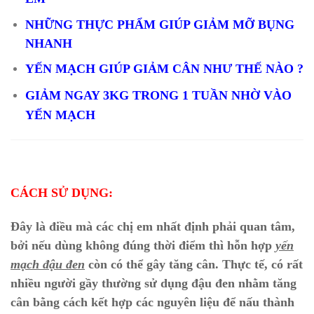
NHỮNG THỰC PHẨM GIÚP GIẢM MỠ BỤNG
NHANH
YẾN MẠCH GIÚP GIẢM CÂN NHƯ THẾ NÀO ?
GIẢM NGAY 3KG TRONG 1 TUẦN NHỜ VÀO
YẾN MẠCH
CÁCH SỬ DỤNG:
Đây là điều mà các chị em nhất định phải quan tâm,
bởi nếu dùng không đúng thời điểm thì hỗn hợp
yến
mạch đậu đen
còn có thể gây tăng cân.
Thực tế, có rất
nhiều người gầy thường sử dụng đậu đen nhằm tăng
cân bằng cách kết hợp các nguyên liệu để nấu thành