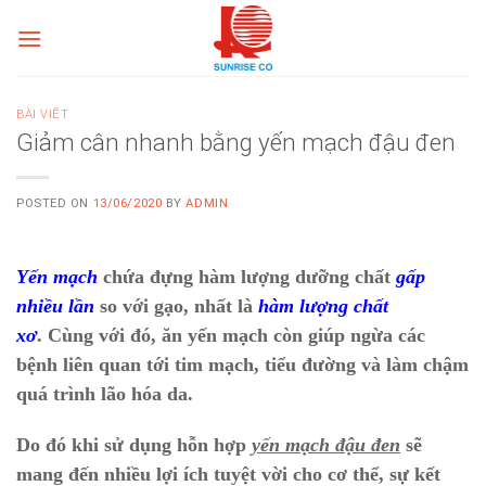
Skip
to
content
BÀI VIẾT
Giảm cân nhanh bằng yến mạch đậu đen
POSTED ON
13/06/2020
BY
ADMIN
Yến mạch
chứa đựng hàm lượng dưỡng chất
gấp
nhiều lần
so với gạo, nhất là
hàm lượng chất
xơ
.
Cùng với đó, ăn yến mạch còn giúp ngừa các
bệnh liên quan tới tim mạch, tiểu đường và làm chậm
quá trình lão hóa da.
Do đó khi sử dụng hỗn hợp
yến mạch đậu đen
sẽ
mang đến nhiều lợi ích tuyệt vời cho cơ thể, sự kết