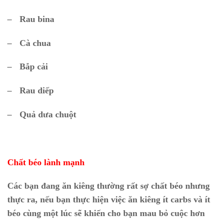
–
Rau bina
–
Cà chua
–
Bắp cải
–
Rau diếp
–
Quả dưa chuột
.
Chất béo lành mạnh
Các bạn đang ăn kiêng thường rất sợ chất béo nhưng
thực ra, nếu bạn thực hiện việc ăn kiêng ít carbs và ít
béo cùng một lúc sẽ khiến cho bạn mau bỏ cuộc hơn