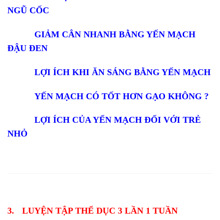
NGŨ CỐC
GIẢM CÂN NHANH BẰNG YẾN MẠCH
ĐẬU ĐEN
LỢI ÍCH KHI ĂN SÁNG BẰNG YẾN MẠCH
YẾN MẠCH CÓ TỐT HƠN GẠO KHÔNG ?
LỢI ÍCH CỦA YẾN MẠCH ĐỐI VỚI TRẺ
NHỎ
.
3.
LUYỆN TẬP THỂ DỤC 3 LẦN 1 TUẦN