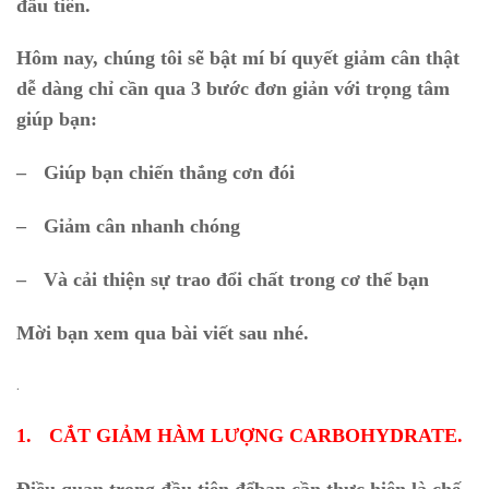
đầu tiên.
Hôm nay, chúng tôi sẽ bật mí bí quyết giảm cân thật
dễ dàng chỉ cần qua 3 bước đơn giản với trọng tâm
giúp bạn:
–
Giúp bạn chiến thắng cơn đói
–
Giảm cân nhanh chóng
–
Và cải thiện sự trao đổi chất trong cơ thể bạn
Mời bạn xem qua bài viết sau nhé.
.
1.
CẮT GIẢM HÀM LƯỢNG CARBOHYDRATE.
Điều quan trọng đầu tiên đểbạn cần thực hiện là chế