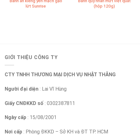
Bánh ăn kiêng yến mạch gạo
Bánh quy nhân mứt việt quất
lứt Sunrise
(hộp 120g)
GIỚI THIỆU CÔNG TY
CTY TNHH THƯƠNG MẠI DỊCH VỤ NHẬT THĂNG
Người đại diện
: Lai Vĩ Hùng
Giấy CNĐKKD số
: 0302387811
Ngày cấp
: 15/08/2001
Nơi cấp
: Phòng ĐKKD – Sở KH và ĐT TP. HCM