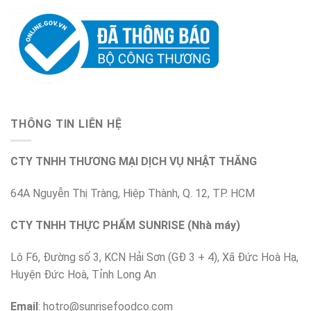
THÔNG TIN LIÊN HỆ
CTY TNHH THƯƠNG MẠI DỊCH VỤ NHẬT THĂNG
64A Nguyễn Thị Tràng, Hiệp Thành, Q. 12, TP. HCM
CTY TNHH THỰC PHẨM SUNRISE (Nhà máy)
Lô F6, Đường số 3, KCN Hải Sơn (GĐ 3 + 4), Xã Đức Hoà Hạ,
Huyện Đức Hoà, Tỉnh Long An
Email
:
hotro@sunrisefoodco.com