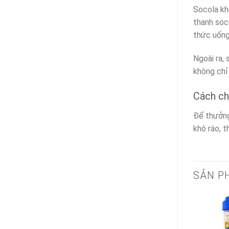
Socola kh
thanh soc
thức uống
Ngoài ra, 
không chỉ
Cách ch
Để thưởng
khô ráo, 
SẢN P