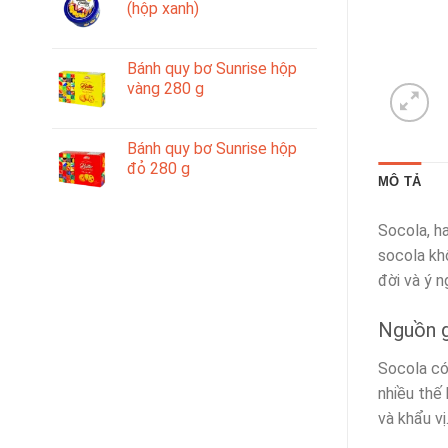
(hộp xanh)
Bánh quy bơ Sunrise hộp
vàng 280 g
Bánh quy bơ Sunrise hộp
đỏ 280 g
MÔ TẢ
Socola, h
socola kh
đời và ý n
Nguồn g
Socola có
nhiều thế 
và khẩu vị