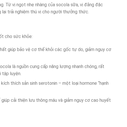
ng. Từ vị ngọt nhẹ nhàng của socola sữa, vị đắng đặc
lại trải nghiệm thú vị cho người thưởng thức.
tốt cho sức khỏe:
chất giúp bảo vệ cơ thể khỏi các gốc tự do, giảm nguy cơ
socola là nguồn cung cấp năng lượng nhanh chóng, rất
 tập luyện.
 kích thích sản sinh serotonin – một loại hormone “hạnh
 giúp cải thiện lưu thông máu và giảm nguy cơ cao huyết