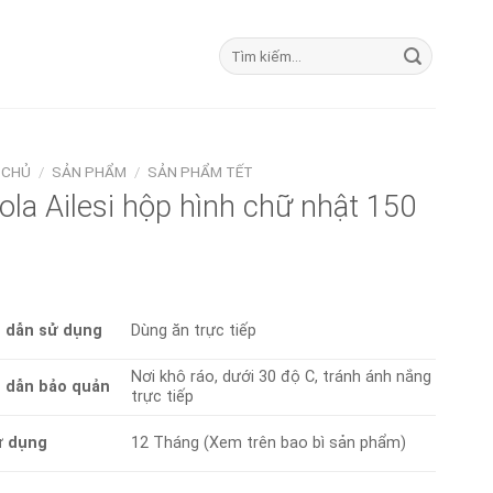
Tìm
kiếm:
 CHỦ
/
SẢN PHẨM
/
SẢN PHẨM TẾT
ola Ailesi hộp hình chữ nhật 150
 dẫn sử dụng
Dùng ăn trực tiếp
Nơi khô ráo, dưới 30 độ C, tránh ánh nắng
 dẫn bảo quản
trực tiếp
ử dụng
12 Tháng (Xem trên bao bì sản phẩm)