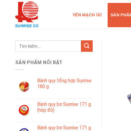
Skip
to
YẾN MẠCH ÚC
SẢN PHẨ
content
Tìm
kiếm:
SẢN PHẨM NỔI BẬT
Bánh quy tổng hợp Sunrise
180 g
Bánh quy bơ Sunrise 171 g
(hộp đỏ)
Bánh quy bơ Sunrise 171 g