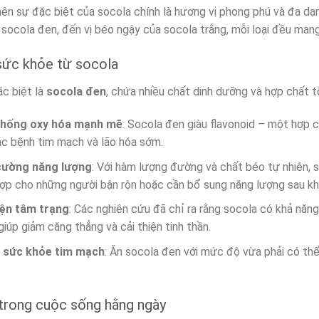
nên sự đặc biệt của socola chính là hương vị phong phú và đa dạ
socola đen, đến vị béo ngậy của socola trắng, mỗi loại đều mang 
 sức khỏe từ socola
ặc biệt là
socola đen
, chứa nhiều chất dinh dưỡng và hợp chất 
chống oxy hóa mạnh mẽ
: Socola đen giàu flavonoid – một hợp 
c bệnh tim mạch và lão hóa sớm.
cường năng lượng
: Với hàm lượng đường và chất béo tự nhiên, 
hợp cho những người bận rộn hoặc cần bổ sung năng lượng sau khi
iện tâm trạng
: Các nghiên cứu đã chỉ ra rằng socola có khả năng
giúp giảm căng thẳng và cải thiện tinh thần.
 sức khỏe tim mạch
: Ăn socola đen với mức độ vừa phải có thể
trong cuộc sống hằng ngày