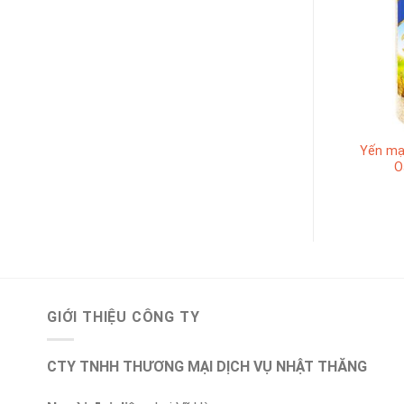
mạch Úc nguyên
Yến mạch Úc nguyên chất
Yến mạ
atmeal 500 g
Oatmeal 350 g
O
GIỚI THIỆU CÔNG TY
CTY TNHH THƯƠNG MẠI DỊCH VỤ NHẬT THĂNG