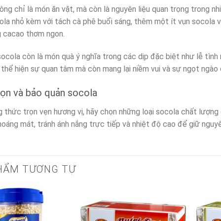
ông chỉ là món ăn vặt, mà còn là nguyên liệu quan trọng trong 
ola nhỏ kèm với tách cà phê buổi sáng, thêm một ít vụn socola 
 cacao thơm ngon.
socola còn là món quà ý nghĩa trong các dịp đặc biệt như lễ tình
 thể hiện sự quan tâm mà còn mang lại niềm vui và sự ngọt ngào 
ọn và bảo quản socola
 thức trọn vẹn hương vị, hãy chọn những loại socola chất lượng 
thoáng mát, tránh ánh nắng trực tiếp và nhiệt độ cao để giữ nguy
HẨM TƯƠNG TỰ