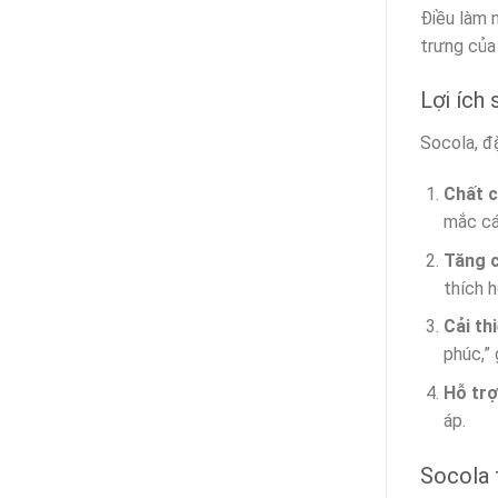
Điều làm 
trưng của 
Lợi ích
Socola, đ
Chất 
mắc cá
Tăng 
thích 
Cải th
phúc,” 
Hỗ trợ
áp.
Socola 