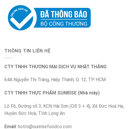
THÔNG TIN LIÊN HỆ
CTY TNHH THƯƠNG MẠI DỊCH VỤ NHẬT THĂNG
64A Nguyễn Thị Tràng, Hiệp Thành, Q. 12, TP. HCM
CTY TNHH THỰC PHẨM SUNRISE (Nhà máy)
Lô F6, Đường số 3, KCN Hải Sơn (GĐ 3 + 4), Xã Đức Hoà Hạ,
Huyện Đức Hoà, Tỉnh Long An
Email
:
hotro@sunrisefoodco.com