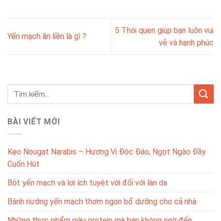
5 Thói quen giúp bạn luôn vui
Yến mạch ăn liền là gì ?
vẻ và hạnh phúc
BÀI VIẾT MỚI
Kẹo Nougat Narabis – Hương Vị Độc Đáo, Ngọt Ngào Đầy
Cuốn Hút
Bột yến mạch và lợi ích tuyệt vời đối với làn da
Bánh nướng yến mạch thơm ngon bổ dưỡng cho cả nhà
Những thực phẩm giàu protein mà bạn không ngờ đến