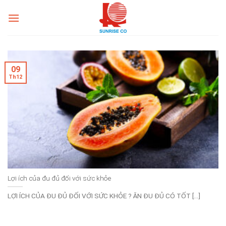
Skip
to
content
09
Th12
Lợi ích của đu đủ đối với sức khỏe
LỢI ÍCH CỦA ĐU ĐỦ ĐỐI VỚI SỨC KHỎE ? ĂN ĐU ĐỦ CÓ TỐT [...]