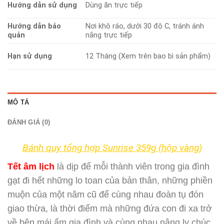
Hướng dẫn sử dụng
Dùng ăn trực tiếp
Hướng dẫn bảo
Nơi khô ráo, dưới 30 độ C, tránh ánh
quản
nắng trực tiếp
Hạn sử dụng
12 Tháng (Xem trên bao bì sản phẩm)
MÔ TẢ
ĐÁNH GIÁ (0)
Bánh quy tổng hợp Sunrise 359g (hộp vàng)
Tết âm lịch
là dịp để mỗi thành viên trong gia đình
gạt đi hết những lo toan của bản thân, những phiền
muộn của một năm cũ để cùng nhau đoàn tụ đón
giao thừa, là thời điểm mà những đứa con đi xa trở
về bên mái ấm gia đình và cùng nhau nâng ly chúc